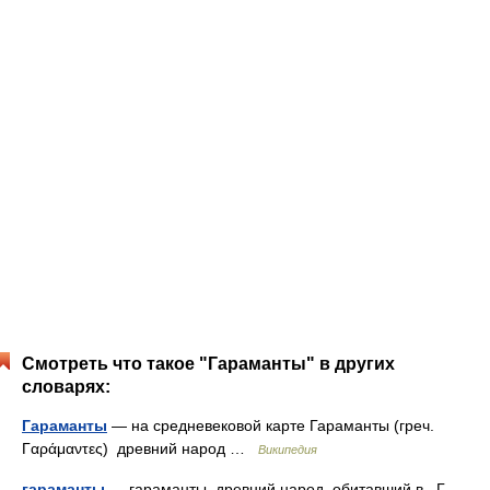
Смотреть что такое "Гараманты" в других
словарях:
Гараманты
— на средневековой карте Гараманты (греч.
Γαράμαντες) древний народ …
Википедия
гараманты
— гараманты, древний народ, обитавший в . Г.