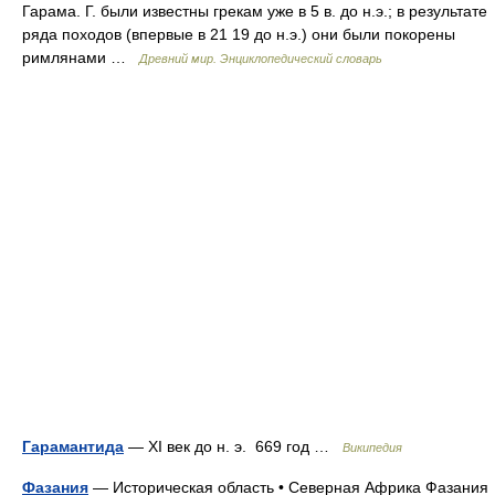
Гарама. Г. были известны грекам уже в 5 в. до н.э.; в результате
ряда походов (впервые в 21 19 до н.э.) они были покорены
римлянами …
Древний мир. Энциклопедический словарь
Гарамантида
— XI век до н. э. 669 год …
Википедия
Фазания
— Историческая область • Северная Африка Фазания