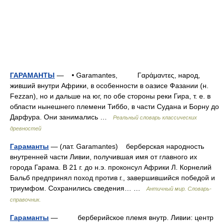
ГАРАМАНТЫ
— • Garamantes, Γαράμαντες, народ,
живший внутри Африки, в особенности в оазисе Фазании (н.
Fezzan), но и дальше на юг, по обе стороны реки Гира, т. е. в
области нынешнего племени Тиббо, в части Судана и Борну до
Дарфура. Они занимались …
Реальный словарь классических
древностей
Гараманты
— (лат. Garamantes) берберская народность
внутренней части Ливии, получившая имя от главного их
города Гарама. В 21 г. до н.э. проконсул Африки Л. Корнелий
Бальб предпринял поход против г., завершившийся победой и
триумфом. Сохранились сведения… …
Античный мир. Словарь-
справочник.
Гараманты
— берберийское племя внутр. Ливии: центр