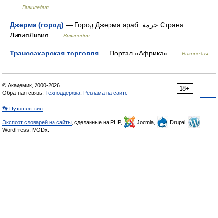
…
Википедия
Джерма (город)
— Город Джерма араб. جرمة‎‎ Страна
ЛивияЛивия …
Википедия
Транссахарская торговля
— Портал «Африка» …
Википедия
© Академик, 2000-2026
18+
Обратная связь:
Техподдержка
,
Реклама на сайте
👣 Путешествия
Экспорт словарей на сайты
, сделанные на PHP,
Joomla,
Drupal,
WordPress, MODx.