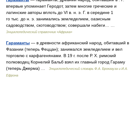
впервые упоминает Геродот, затем многие греческие и
латинские авторы вплоть до VI в. н. э. Г. в середине 1
го тыс. до н. э. занимались земледелием, оазисным
садоводством, скотоводством; совершали набеги… …
Энциклопедический справочник «Африка»
Гараманты
— в древности африканский народ, обитавший в
Фазании (теперь Феццан); занимался земледелием и вел
торговлю с карфагенянами. В 19 г. после Р. Х. римский
полководец Корнелий Бальб взял их главный город Гараму
(теперь Джерма) …
Энциклопедический словарь Ф.А. Брокгауза и И.А.
Ефрона