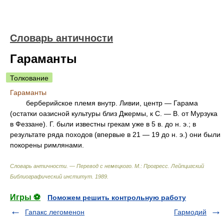
Словарь античности
Гараманты
Толкование
Гараманты
берберийское племя внутр. Ливии, центр — Гарама
(остатки оазисной культуры близ Джермы, к С. — В. от Мурзука
в Феззане). Г. были известны грекам уже в 5 в. до н. э.; в
результате ряда походов (впервые в 21 — 19 до н. э.) они были
покорены римлянами.
Словарь античности. — Перевод с немецкого. М.: Прогресс
.
Лейпцигский
Библиографический институт
.
1989
.
Игры ⚽
Поможем решить контрольную работу
Гапакс легоменон
Гармодий